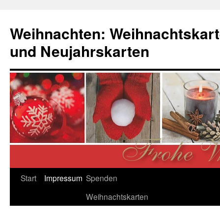
Zum
Inhalt
Weihnachten: Weihnachtskart
springen
und Neujahrskarten
Start
Impressum
Spenden
Weihnachtskarten