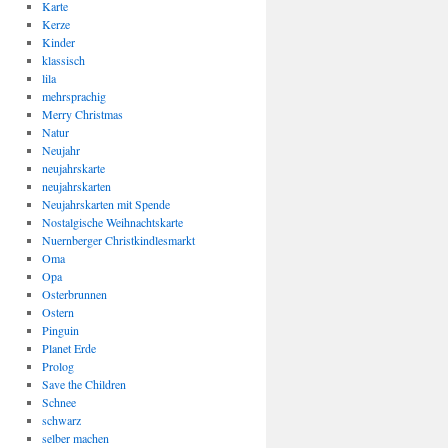
Karte
Kerze
Kinder
klassisch
lila
mehrsprachig
Merry Christmas
Natur
Neujahr
neujahrskarte
neujahrskarten
Neujahrskarten mit Spende
Nostalgische Weihnachtskarte
Nuernberger Christkindlesmarkt
Oma
Opa
Osterbrunnen
Ostern
Pinguin
Planet Erde
Prolog
Save the Children
Schnee
schwarz
selber machen