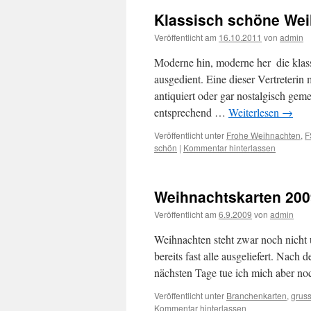
Klassisch schöne Wei
Veröffentlicht am
16.10.2011
von
admin
Moderne hin, moderne her  die kla
ausgedient. Eine dieser Vertreterin m
antiquiert oder gar nostalgisch gem
entsprechend …
Weiterlesen
→
Veröffentlicht unter
Frohe Weihnachten
,
F
schön
|
Kommentar hinterlassen
Weihnachtskarten 2009
Veröffentlicht am
6.9.2009
von
admin
Weihnachten steht zwar noch nicht u
bereits fast alle ausgeliefert. Nac
nächsten Tage tue ich mich aber no
Veröffentlicht unter
Branchenkarten
,
grus
Kommentar hinterlassen