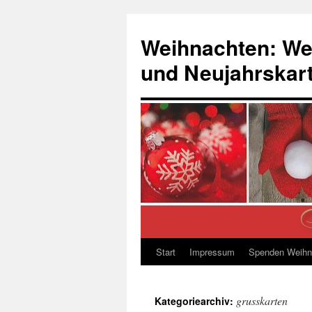
Zum
Inhalt
Weihnachten: We
springen
und Neujahrskar
Start
Impressum
Spenden Weihn
grusskarten
Kategoriearchiv: