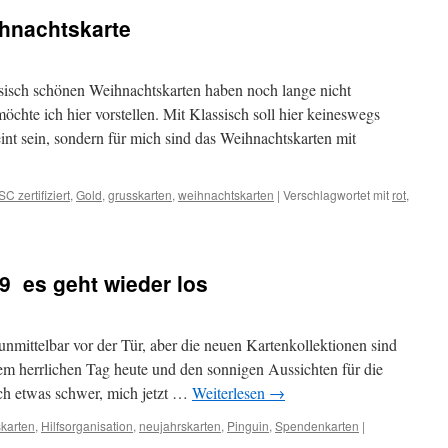
hnachtskarte
ssisch schönen Weihnachtskarten haben noch lange nicht
öchte ich hier vorstellen. Mit Klassisch soll hier keineswegs
eint sein, sondern für mich sind das Weihnachtskarten mit
SC zertifiziert
,
Gold
,
grusskarten
,
weihnachtskarten
|
Verschlagwortet mit
rot
,
  es geht wieder los
nmittelbar vor der Tür, aber die neuen Kartenkollektionen sind
h dem herrlichen Tag heute und den sonnigen Aussichten für die
ch etwas schwer, mich jetzt …
Weiterlesen
→
skarten
,
Hilfsorganisation
,
neujahrskarten
,
Pinguin
,
Spendenkarten
|