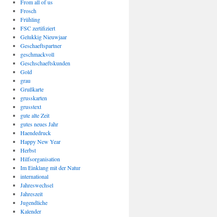
From all of us
Frosch
Frühling
FSC zertifiziert
Gelukkig Nieuwjaar
Geschaeftspartner
geschmackvoll
Geschschaeftskunden
Gold
grau
Grußkarte
grusskarten
grusstext
gute alte Zeit
gutes neues Jahr
Haendedruck
Happy New Year
Herbst
Hilfsorganisation
Im Einklang mit der Natur
international
Jahreswechsel
Jahreszeit
Jugendliche
Kalender