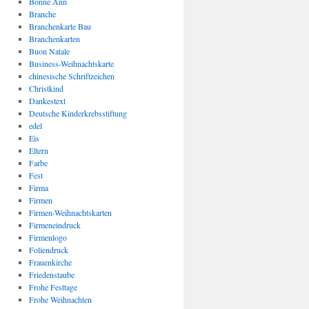
Bonne Ann
Branche
Branchenkarte Bau
Branchenkarten
Buon Natale
Business-Weihnachtskarte
chinesische Schriftzeichen
Christkind
Dankestext
Deutsche Kinderkrebsstiftung
edel
Eis
Eltern
Farbe
Fest
Firma
Firmen
Firmen-Weihnachtskarten
Firmeneindruck
Firmenlogo
Foliendruck
Frauenkirche
Friedenstaube
Frohe Festtage
Frohe Weihnachten