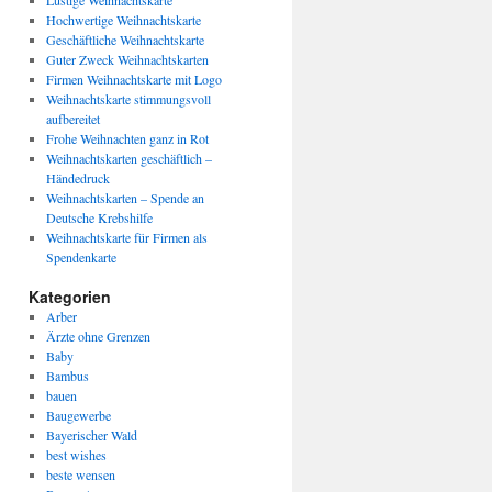
Lustige Weihnachtskarte
Hochwertige Weihnachtskarte
Geschäftliche Weihnachtskarte
Guter Zweck Weihnachtskarten
Firmen Weihnachtskarte mit Logo
Weihnachtskarte stimmungsvoll
aufbereitet
Frohe Weihnachten ganz in Rot
Weihnachtskarten geschäftlich –
Händedruck
Weihnachtskarten – Spende an
Deutsche Krebshilfe
Weihnachtskarte für Firmen als
Spendenkarte
Kategorien
Arber
Ärzte ohne Grenzen
Baby
Bambus
bauen
Baugewerbe
Bayerischer Wald
best wishes
beste wensen