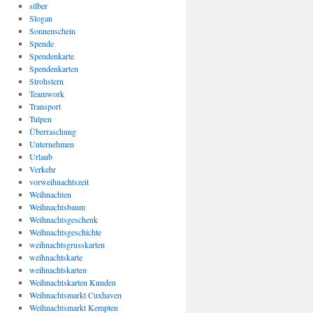
silber
Slogan
Sonnenschein
Spende
Spendenkarte
Spendenkarten
Strohstern
Teamwork
Transport
Tulpen
Überraschung
Unternehmen
Urlaub
Verkehr
vorweihnachtszeit
Weihnachten
Weihnachtsbaum
Weihnachtsgeschenk
Weihnachtsgeschichte
weihnachtsgrusskarten
weihnachtskarte
weihnachtskarten
Weihnachtskarten Kunden
Weihnachtsmarkt Cuxhaven
Weihnachtsmarkt Kempten