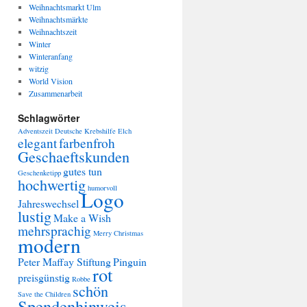
Weihnachtsmarkt Ulm
Weihnachtsmärkte
Weihnachtszeit
Winter
Winteranfang
witzig
World Vision
Zusammenarbeit
Schlagwörter
Adventszeit
Deutsche Krebshilfe
Elch
elegant
farbenfroh
Geschaeftskunden
gutes tun
Geschenketipp
hochwertig
humorvoll
Logo
Jahreswechsel
lustig
Make a Wish
mehrsprachig
Merry Christmas
modern
Peter Maffay Stiftung
Pinguin
rot
preisgünstig
Robbe
schön
Save the Children
Spendenhinweis