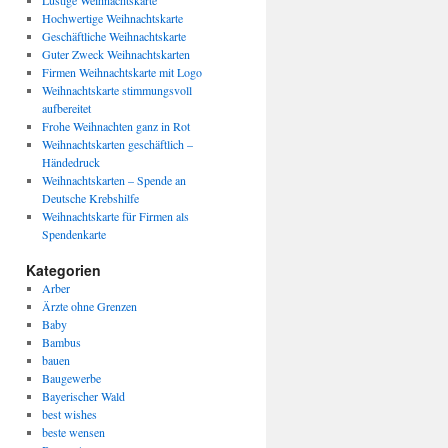
Lustige Weihnachtskarte
Hochwertige Weihnachtskarte
Geschäftliche Weihnachtskarte
Guter Zweck Weihnachtskarten
Firmen Weihnachtskarte mit Logo
Weihnachtskarte stimmungsvoll
aufbereitet
Frohe Weihnachten ganz in Rot
Weihnachtskarten geschäftlich –
Händedruck
Weihnachtskarten – Spende an
Deutsche Krebshilfe
Weihnachtskarte für Firmen als
Spendenkarte
Kategorien
Arber
Ärzte ohne Grenzen
Baby
Bambus
bauen
Baugewerbe
Bayerischer Wald
best wishes
beste wensen