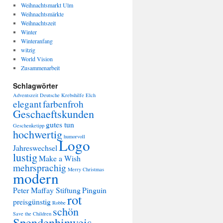
Weihnachtsmarkt Ulm
Weihnachtsmärkte
Weihnachtszeit
Winter
Winteranfang
witzig
World Vision
Zusammenarbeit
Schlagwörter
Adventszeit
Deutsche Krebshilfe
Elch
elegant
farbenfroh
Geschaeftskunden
gutes tun
Geschenketipp
hochwertig
humorvoll
Logo
Jahreswechsel
lustig
Make a Wish
mehrsprachig
Merry Christmas
modern
Peter Maffay Stiftung
Pinguin
rot
preisgünstig
Robbe
schön
Save the Children
Spendenhinweis