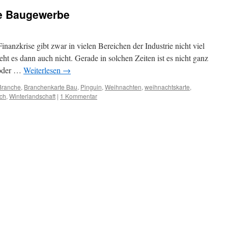
te Baugewerbe
inanzkrise gibt zwar in vielen Bereichen der Industrie nicht viel
t es dann auch nicht. Gerade in solchen Zeiten ist es nicht ganz
 oder …
Weiterlesen
→
Branche
,
Branchenkarte Bau
,
Pinguin
,
Weihnachten
,
weihnachtskarte
,
ch
,
Winterlandschaft
|
1 Kommentar