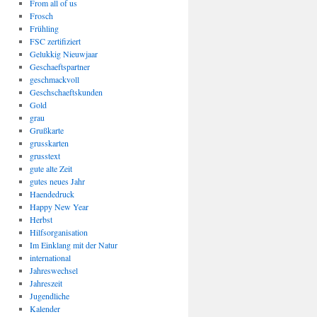
From all of us
Frosch
Frühling
FSC zertifiziert
Gelukkig Nieuwjaar
Geschaeftspartner
geschmackvoll
Geschschaeftskunden
Gold
grau
Grußkarte
grusskarten
grusstext
gute alte Zeit
gutes neues Jahr
Haendedruck
Happy New Year
Herbst
Hilfsorganisation
Im Einklang mit der Natur
international
Jahreswechsel
Jahreszeit
Jugendliche
Kalender