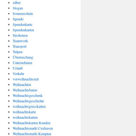
silber
Slogan
Sonnenschein
Spende
Spendenkarte
Spendenkarten
Strohstern
Teamwork
Transport
Tulpen
Überraschung
Unternehmen
Urlaub
Verkehr
vorweihnachtszeit
Weihnachten
Weihnachtsbaum
Weihnachtsgeschenk
Weihnachtsgeschichte
weihnachtsgrusskarten
weihnachtskarte
weihnachtskarten
Weihnachtskarten Kunden
Weihnachtsmarkt Cuxhaven
Weihnachtsmarkt Kempten