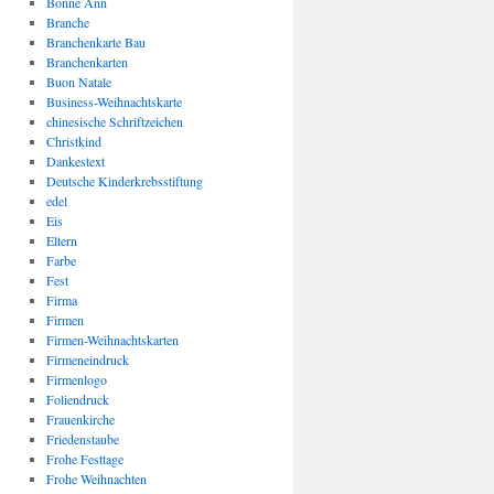
Bonne Ann
Branche
Branchenkarte Bau
Branchenkarten
Buon Natale
Business-Weihnachtskarte
chinesische Schriftzeichen
Christkind
Dankestext
Deutsche Kinderkrebsstiftung
edel
Eis
Eltern
Farbe
Fest
Firma
Firmen
Firmen-Weihnachtskarten
Firmeneindruck
Firmenlogo
Foliendruck
Frauenkirche
Friedenstaube
Frohe Festtage
Frohe Weihnachten