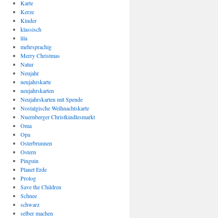
Karte
Kerze
Kinder
klassisch
lila
mehrsprachig
Merry Christmas
Natur
Neujahr
neujahrskarte
neujahrskarten
Neujahrskarten mit Spende
Nostalgische Weihnachtskarte
Nuernberger Christkindlesmarkt
Oma
Opa
Osterbrunnen
Ostern
Pinguin
Planet Erde
Prolog
Save the Children
Schnee
schwarz
selber machen