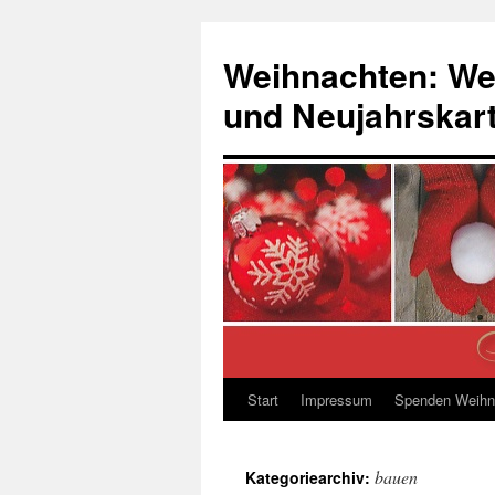
Zum
Inhalt
Weihnachten: We
springen
und Neujahrskar
Start
Impressum
Spenden Weihn
bauen
Kategoriearchiv: