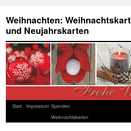
Zum
Inhalt
Weihnachten: Weihnachtskart
springen
und Neujahrskarten
Start
Impressum
Spenden
Weihnachtskarten