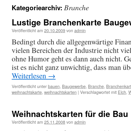
Branche
Kategoriearchiv:
Lustige Branchenkarte Bauge
Veröffentlicht am
20.10.2009
von
admin
Bedingt durch die allgegenwärtige Finan
vielen Bereichen der Industrie nicht vie
ohne Humor geht es dann auch nicht. Ge
ist es nicht ganz unwichtig, dass man ü
Weiterlesen
→
Veröffentlicht unter
bauen
,
Baugewerbe
,
Branche
,
Branchenkar
weihnachtskarte
,
weihnachtskarten
|
Verschlagwortet mit
Elch
,
W
Weihnachtskarten für die Bau
Veröffentlicht am
25.11.2008
von
admin