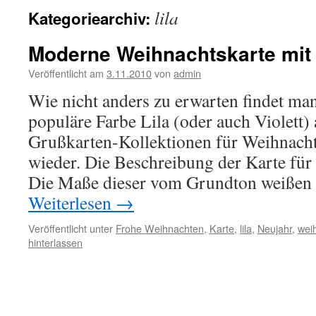
lila
Kategoriearchiv:
Moderne Weihnachtskarte mit 
Veröffentlicht am
3.11.2010
von
admin
Wie nicht anders zu erwarten findet man
populäre Farbe Lila (oder auch Violett)
Grußkarten-Kollektionen für Weihnach
wieder. Die Beschreibung der Karte fü
Die Maße dieser vom Grundton weißen
Weiterlesen
→
Veröffentlicht unter
Frohe Weihnachten
,
Karte
,
lila
,
Neujahr
,
wei
hinterlassen