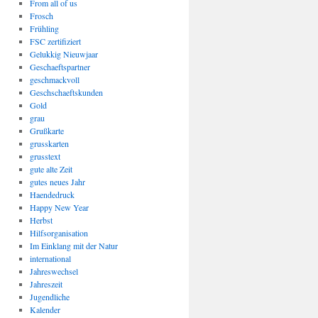
From all of us
Frosch
Frühling
FSC zertifiziert
Gelukkig Nieuwjaar
Geschaeftspartner
geschmackvoll
Geschschaeftskunden
Gold
grau
Grußkarte
grusskarten
grusstext
gute alte Zeit
gutes neues Jahr
Haendedruck
Happy New Year
Herbst
Hilfsorganisation
Im Einklang mit der Natur
international
Jahreswechsel
Jahreszeit
Jugendliche
Kalender