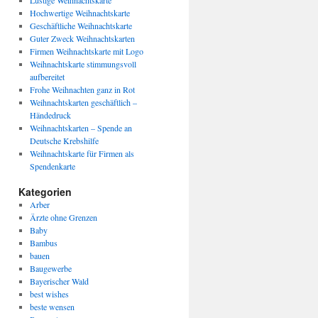
Lustige Weihnachtskarte
Hochwertige Weihnachtskarte
Geschäftliche Weihnachtskarte
Guter Zweck Weihnachtskarten
Firmen Weihnachtskarte mit Logo
Weihnachtskarte stimmungsvoll
aufbereitet
Frohe Weihnachten ganz in Rot
Weihnachtskarten geschäftlich –
Händedruck
Weihnachtskarten – Spende an
Deutsche Krebshilfe
Weihnachtskarte für Firmen als
Spendenkarte
Kategorien
Arber
Ärzte ohne Grenzen
Baby
Bambus
bauen
Baugewerbe
Bayerischer Wald
best wishes
beste wensen