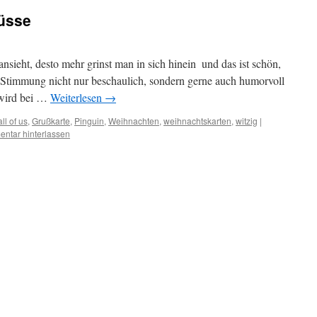
üsse
nsieht, desto mehr grinst man in sich hinein  und das ist schön,
 Stimmung nicht nur beschaulich, sondern gerne auch humorvoll
 wird bei …
Weiterlesen
→
ll of us
,
Grußkarte
,
Pinguin
,
Weihnachten
,
weihnachtskarten
,
witzig
|
ntar hinterlassen