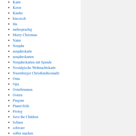
Karte
Kerze
Kinder
klassisch
lila
mehrsprachig
Merry Christmas
Natur
Neujahr
neujahrskarte
neujahrskarten
Neujahrskarten mit Spende
Nostalgische Weihnachtskarte
Nuernberger Christkindlesmarkt
Oma
Opa
Osterbrunnen
Ostern
Pinguin
Planet Erde
Prolog
Save the Children
Schnee
schwarz
selber machen