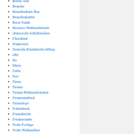
Bonne Ann
Branche
Branchenkarte Bau
Branchenkarten
Buon Natale
Business-Weihnachtskarte
chinesische Schriftzeichen
Christkind
Dankestext
Deutsche Kinderkrebsstiftung
edel
Eis
Eltern
Farbe
Fest
Firma
Firmen
Firmen-Weihnachtskarten
Firmeneindruck
Firmenlogo
Foliendruck
Frauenkirche
Friedenstaube
Frohe Festtage
Frohe Weihnachten