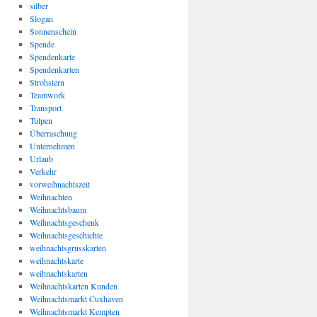
silber
Slogan
Sonnenschein
Spende
Spendenkarte
Spendenkarten
Strohstern
Teamwork
Transport
Tulpen
Überraschung
Unternehmen
Urlaub
Verkehr
vorweihnachtszeit
Weihnachten
Weihnachtsbaum
Weihnachtsgeschenk
Weihnachtsgeschichte
weihnachtsgrusskarten
weihnachtskarte
weihnachtskarten
Weihnachtskarten Kunden
Weihnachtsmarkt Cuxhaven
Weihnachtsmarkt Kempten