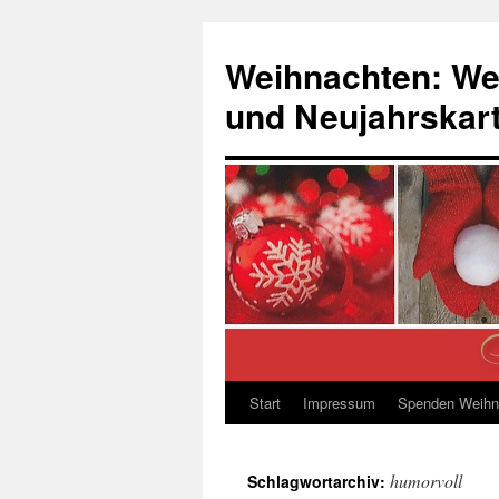
Zum
Inhalt
Weihnachten: We
springen
und Neujahrskar
Start
Impressum
Spenden Weihn
humorvoll
Schlagwortarchiv: