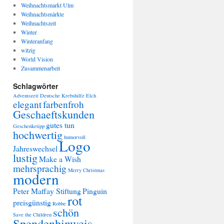
Weihnachtsmarkt Ulm
Weihnachtsmärkte
Weihnachtszeit
Winter
Winteranfang
witzig
World Vision
Zusammenarbeit
Schlagwörter
Adventszeit
Deutsche Krebshilfe
Elch
elegant
farbenfroh
Geschaeftskunden
gutes tun
Geschenketipp
hochwertig
humorvoll
Logo
Jahreswechsel
lustig
Make a Wish
mehrsprachig
Merry Christmas
modern
Peter Maffay Stiftung
Pinguin
rot
preisgünstig
Robbe
schön
Save the Children
Spendenhinweis