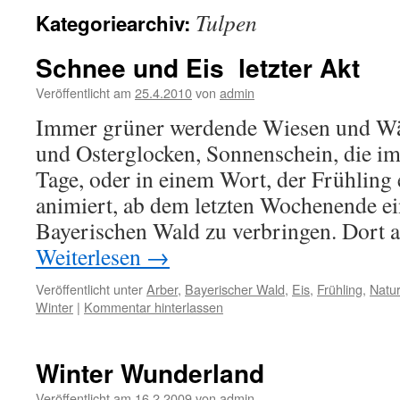
Tulpen
Kategoriearchiv:
Schnee und Eis  letzter Akt
Veröffentlicht am
25.4.2010
von
admin
Immer grüner werdende Wiesen und Wä
und Osterglocken, Sonnenschein, die i
Tage, oder in einem Wort, der Frühling
animiert, ab dem letzten Wochenende ei
Bayerischen Wald zu verbringen. Dort
Weiterlesen
→
Veröffentlicht unter
Arber
,
Bayerischer Wald
,
Eis
,
Frühling
,
Natur
Winter
|
Kommentar hinterlassen
Winter Wunderland
Veröffentlicht am
16.2.2009
von
admin