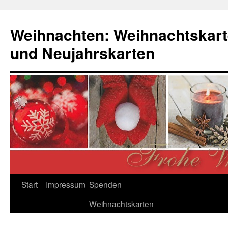
Zum
Inhalt
Weihnachten: Weihnachtskart
springen
und Neujahrskarten
Start
Impressum
Spenden
Weihnachtskarten