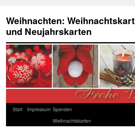
Zum
Inhalt
Weihnachten: Weihnachtskart
springen
und Neujahrskarten
Start
Impressum
Spenden
Weihnachtskarten