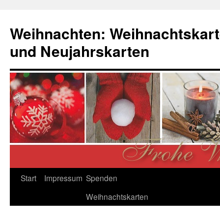
Zum
Inhalt
Weihnachten: Weihnachtskart
springen
und Neujahrskarten
Start
Impressum
Spenden
Weihnachtskarten