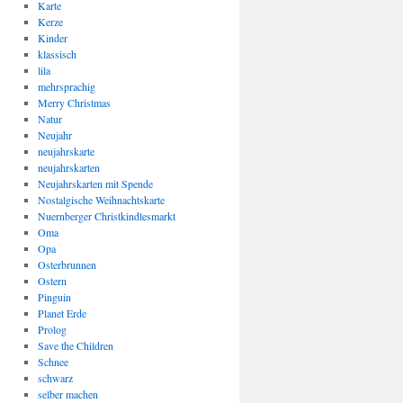
Karte
Kerze
Kinder
klassisch
lila
mehrsprachig
Merry Christmas
Natur
Neujahr
neujahrskarte
neujahrskarten
Neujahrskarten mit Spende
Nostalgische Weihnachtskarte
Nuernberger Christkindlesmarkt
Oma
Opa
Osterbrunnen
Ostern
Pinguin
Planet Erde
Prolog
Save the Children
Schnee
schwarz
selber machen