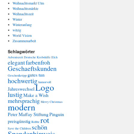
Weihnachtsmarkt Ulm
Weihnachtsmärkte
Weihnachtszeit
Winter
Winteranfang
witzig
World Vision
Zusammenarbeit
Schlagwörter
Adventszeit
Deutsche Krebshilfe
Elch
elegant
farbenfroh
Geschaeftskunden
gutes tun
Geschenketipp
hochwertig
humorvoll
Logo
Jahreswechsel
lustig
Make a Wish
mehrsprachig
Merry Christmas
modern
Peter Maffay Stiftung
Pinguin
rot
preisgünstig
Robbe
schön
Save the Children
Spendenhinweis