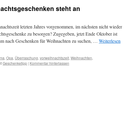
achtsgeschenken steht an
nachtszeit letzten Jahres vorgenommen, im nächsten nicht wieder
chtsgeschenke zu besorgen? Zugegeben, jetzt Ende Oktober ist
, um nach Geschenken für Weihnachten zu suchen, …
Weiterlesen
ma
,
Opa
,
Überraschung
,
vorweihnachtszeit
,
Weihnachten
,
it
Geschenketipp
|
Kommentar hinterlassen