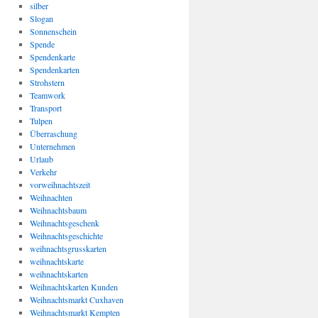
silber
Slogan
Sonnenschein
Spende
Spendenkarte
Spendenkarten
Strohstern
Teamwork
Transport
Tulpen
Überraschung
Unternehmen
Urlaub
Verkehr
vorweihnachtszeit
Weihnachten
Weihnachtsbaum
Weihnachtsgeschenk
Weihnachtsgeschichte
weihnachtsgrusskarten
weihnachtskarte
weihnachtskarten
Weihnachtskarten Kunden
Weihnachtsmarkt Cuxhaven
Weihnachtsmarkt Kempten