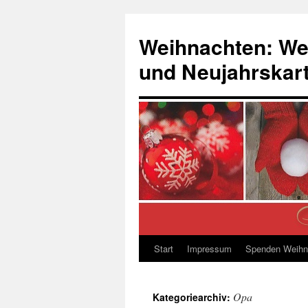
Zum
Inhalt
Weihnachten: We
springen
und Neujahrskar
Start
Impressum
Spenden Weihn
Opa
Kategoriearchiv: