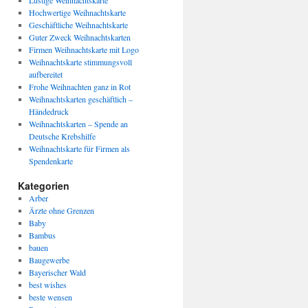
Lustige Weihnachtskarte
Hochwertige Weihnachtskarte
Geschäftliche Weihnachtskarte
Guter Zweck Weihnachtskarten
Firmen Weihnachtskarte mit Logo
Weihnachtskarte stimmungsvoll
aufbereitet
Frohe Weihnachten ganz in Rot
Weihnachtskarten geschäftlich –
Händedruck
Weihnachtskarten – Spende an
Deutsche Krebshilfe
Weihnachtskarte für Firmen als
Spendenkarte
Kategorien
Arber
Ärzte ohne Grenzen
Baby
Bambus
bauen
Baugewerbe
Bayerischer Wald
best wishes
beste wensen