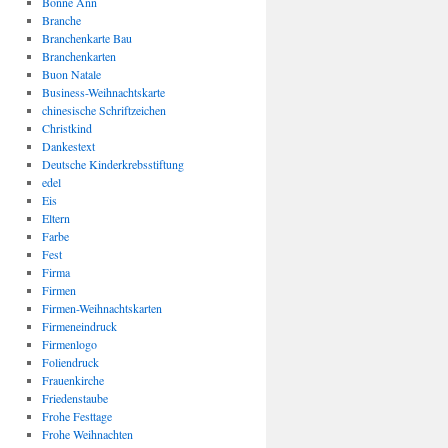
Bonne Ann
Branche
Branchenkarte Bau
Branchenkarten
Buon Natale
Business-Weihnachtskarte
chinesische Schriftzeichen
Christkind
Dankestext
Deutsche Kinderkrebsstiftung
edel
Eis
Eltern
Farbe
Fest
Firma
Firmen
Firmen-Weihnachtskarten
Firmeneindruck
Firmenlogo
Foliendruck
Frauenkirche
Friedenstaube
Frohe Festtage
Frohe Weihnachten