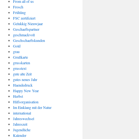
From all of us
Frosch
Frühling
FSC zertifiziert
Gelukkig Nieuwjaar
Geschaeftspartner
geschmackvoll
Geschschaeftskunden
Gold
grau
Grußkarte
grusskarten
grusstext
gute alte Zeit
gutes neues Jahr
Haendedruck
Happy New Year
Herbst
Hilfsorganisation
Im Einklang mit der Natur
international
Jahreswechsel
Jahreszeit
Jugendliche
Kalender