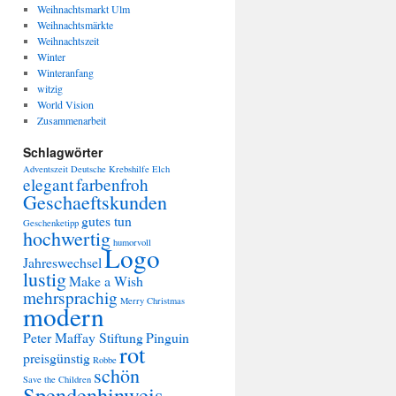
Weihnachtsmarkt Ulm
Weihnachtsmärkte
Weihnachtszeit
Winter
Winteranfang
witzig
World Vision
Zusammenarbeit
Schlagwörter
Adventszeit
Deutsche Krebshilfe
Elch
elegant
farbenfroh
Geschaeftskunden
gutes tun
Geschenketipp
hochwertig
humorvoll
Logo
Jahreswechsel
lustig
Make a Wish
mehrsprachig
Merry Christmas
modern
Peter Maffay Stiftung
Pinguin
rot
preisgünstig
Robbe
schön
Save the Children
Spendenhinweis