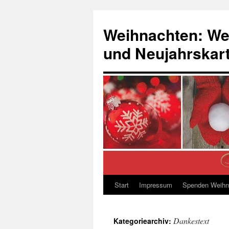
Zum
Inhalt
Weihnachten: We
springen
und Neujahrskar
Start
Impressum
Spenden Weihn
Dankestext
Kategoriearchiv: