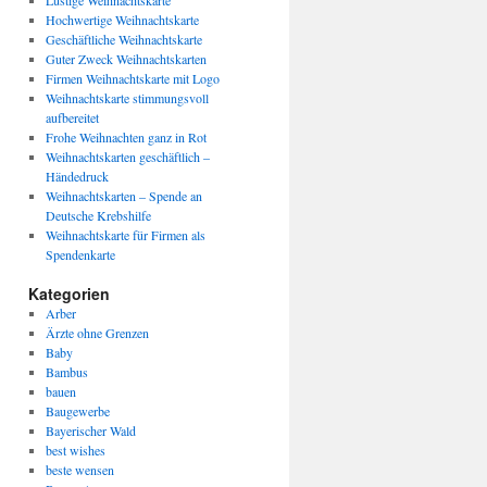
Lustige Weihnachtskarte
Hochwertige Weihnachtskarte
Geschäftliche Weihnachtskarte
Guter Zweck Weihnachtskarten
Firmen Weihnachtskarte mit Logo
Weihnachtskarte stimmungsvoll
aufbereitet
Frohe Weihnachten ganz in Rot
Weihnachtskarten geschäftlich –
Händedruck
Weihnachtskarten – Spende an
Deutsche Krebshilfe
Weihnachtskarte für Firmen als
Spendenkarte
Kategorien
Arber
Ärzte ohne Grenzen
Baby
Bambus
bauen
Baugewerbe
Bayerischer Wald
best wishes
beste wensen