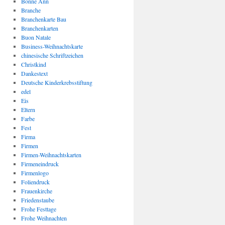
Bonne Ann
Branche
Branchenkarte Bau
Branchenkarten
Buon Natale
Business-Weihnachtskarte
chinesische Schriftzeichen
Christkind
Dankestext
Deutsche Kinderkrebsstiftung
edel
Eis
Eltern
Farbe
Fest
Firma
Firmen
Firmen-Weihnachtskarten
Firmeneindruck
Firmenlogo
Foliendruck
Frauenkirche
Friedenstaube
Frohe Festtage
Frohe Weihnachten