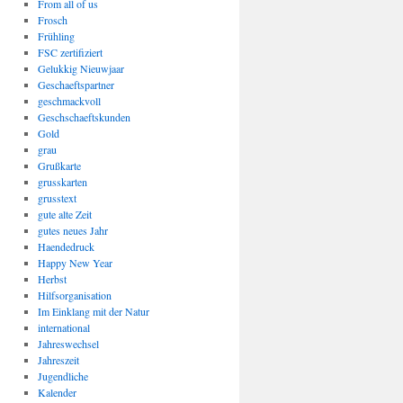
From all of us
Frosch
Frühling
FSC zertifiziert
Gelukkig Nieuwjaar
Geschaeftspartner
geschmackvoll
Geschschaeftskunden
Gold
grau
Grußkarte
grusskarten
grusstext
gute alte Zeit
gutes neues Jahr
Haendedruck
Happy New Year
Herbst
Hilfsorganisation
Im Einklang mit der Natur
international
Jahreswechsel
Jahreszeit
Jugendliche
Kalender