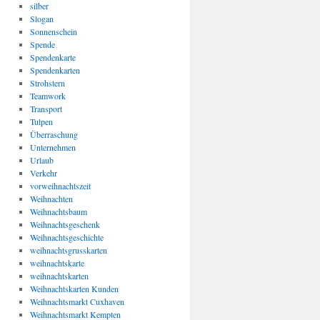
silber
Slogan
Sonnenschein
Spende
Spendenkarte
Spendenkarten
Strohstern
Teamwork
Transport
Tulpen
Überraschung
Unternehmen
Urlaub
Verkehr
vorweihnachtszeit
Weihnachten
Weihnachtsbaum
Weihnachtsgeschenk
Weihnachtsgeschichte
weihnachtsgrusskarten
weihnachtskarte
weihnachtskarten
Weihnachtskarten Kunden
Weihnachtsmarkt Cuxhaven
Weihnachtsmarkt Kempten