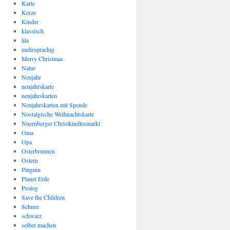
Karte
Kerze
Kinder
klassisch
lila
mehrsprachig
Merry Christmas
Natur
Neujahr
neujahrskarte
neujahrskarten
Neujahrskarten mit Spende
Nostalgische Weihnachtskarte
Nuernberger Christkindlesmarkt
Oma
Opa
Osterbrunnen
Ostern
Pinguin
Planet Erde
Prolog
Save the Children
Schnee
schwarz
selber machen