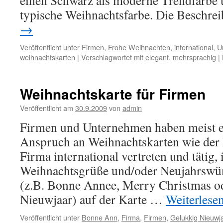
einen Schwarz als moderne Trendfarbe 
typische Weihnachtsfarbe. Die Beschr
→
Veröffentlicht unter
Firmen
,
Frohe Weihnachten
,
international
,
U
weihnachtskarten
|
Verschlagwortet mit
elegant
,
mehrsprachig
|
Weihnachtskarte für Firmen
Veröffentlicht am
30.9.2009
von
admin
Firmen und Unternehmen haben meist e
Anspruch an Weihnachtskarten wie der P
Firma international vertreten und tätig, i
Weihnachtsgrüße und/oder Neujahrswü
(z.B. Bonne Annee, Merry Christmas o
Nieuwjaar) auf der Karte …
Weiterlese
Veröffentlicht unter
Bonne Ann
,
Firma
,
Firmen
,
Gelukkig Nieuwj