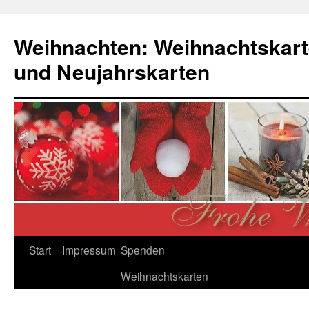
Zum
Inhalt
Weihnachten: Weihnachtskart
springen
und Neujahrskarten
Start
Impressum
Spenden
Weihnachtskarten