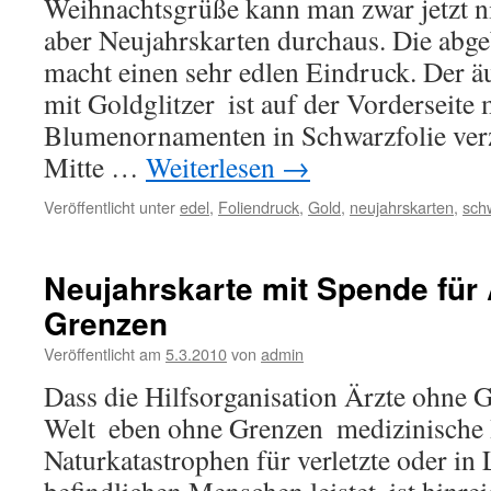
Weihnachtsgrüße kann man zwar jetzt n
aber Neujahrskarten durchaus. Die abge
macht einen sehr edlen Eindruck. Der ä
mit Goldglitzer  ist auf der Vorderseite 
Blumenornamenten in Schwarzfolie verzi
Mitte …
Weiterlesen
→
Veröffentlicht unter
edel
,
Foliendruck
,
Gold
,
neujahrskarten
,
sch
Neujahrskarte mit Spende für
Grenzen
Veröffentlicht am
5.3.2010
von
admin
Dass die Hilfsorganisation Ärzte ohne 
Welt  eben ohne Grenzen  medizinische 
Naturkatastrophen für verletzte oder in