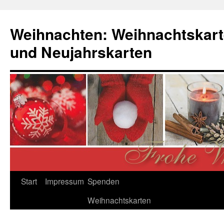
Zum
Inhalt
Weihnachten: Weihnachtskart
springen
und Neujahrskarten
Start
Impressum
Spenden
Weihnachtskarten