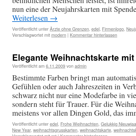
befindlichen Menschen leistet, ist hinre
nun eine der Neujahrskarten mit Spend
Weiterlesen
→
Veröffentlicht unter
Ärzte ohne Grenzen
,
edel
,
Firmenlogo
,
Neuj
Verschlagwortet mit
modern
|
Kommentar hinterlassen
Elegante Weihnachtskarte mit
Veröffentlicht am
6.11.2009
von
admin
Bestimmte Farben bringt man automati
Gefühlen oder auch Jahreszeiten in Verb
schwarz nicht nur eine Modefarbe in vi
sondern steht für Trauer. Für die Weihnac
meistens vor allen Dingen Gold, das 
Veröffentlicht unter
edel
,
Frohe Weihnachten
,
Gelukkig Nieuwjaa
New Year
,
weihnachtsgrusskarten
,
weihnachtskarte
,
weihnachts
Verschlagwortet mit
rot
|
Kommentar hinterlassen