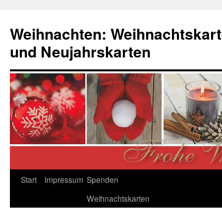
Zum
Inhalt
Weihnachten: Weihnachtskart
springen
und Neujahrskarten
Start
Impressum
Spenden
Weihnachtskarten