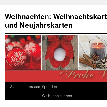
Zum
Inhalt
Weihnachten: Weihnachtskart
springen
und Neujahrskarten
Start
Impressum
Spenden
Weihnachtskarten