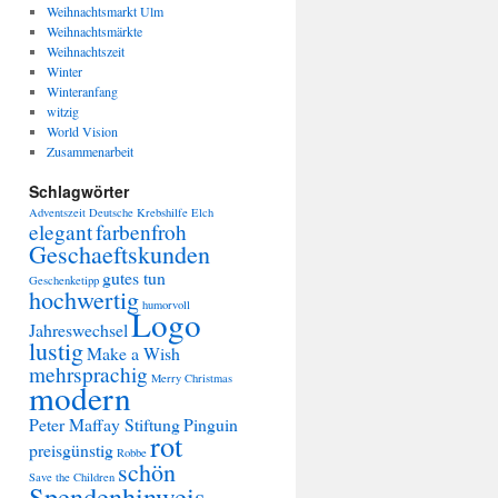
Weihnachtsmarkt Ulm
Weihnachtsmärkte
Weihnachtszeit
Winter
Winteranfang
witzig
World Vision
Zusammenarbeit
Schlagwörter
Adventszeit
Deutsche Krebshilfe
Elch
elegant
farbenfroh
Geschaeftskunden
gutes tun
Geschenketipp
hochwertig
humorvoll
Logo
Jahreswechsel
lustig
Make a Wish
mehrsprachig
Merry Christmas
modern
Peter Maffay Stiftung
Pinguin
rot
preisgünstig
Robbe
schön
Save the Children
Spendenhinweis