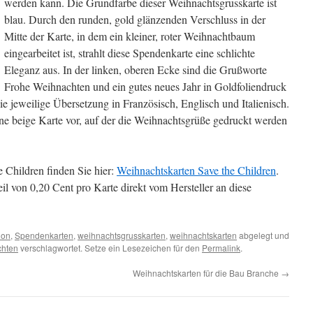
werden kann. Die Grundfarbe dieser Weihnachtsgrusskarte ist
blau. Durch den runden, gold glänzenden Verschluss in der
Mitte der Karte, in dem ein kleiner, roter Weihnachtbaum
eingearbeitet ist, strahlt diese Spendenkarte eine schlichte
Eleganz aus. In der linken, oberen Ecke sind die Grußworte
Frohe Weihnachten und ein gutes neues Jahr in Goldfoliendruck
e jeweilige Übersetzung in Französisch, Englisch und Italienisch.
ine beige Karte vor, auf der die Weihnachtsgrüße gedruckt werden
 Children finden Sie hier:
Weihnachtskarten Save the Children
.
l von 0,20 Cent pro Karte direkt vom Hersteller an diese
ion
,
Spendenkarten
,
weihnachtsgrusskarten
,
weihnachtskarten
abgelegt und
hten
verschlagwortet. Setze ein Lesezeichen für den
Permalink
.
Weihnachtskarten für die Bau Branche
→