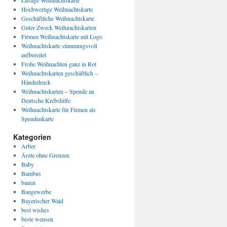
Lustige Weihnachtskarte
Hochwertige Weihnachtskarte
Geschäftliche Weihnachtskarte
Guter Zweck Weihnachtskarten
Firmen Weihnachtskarte mit Logo
Weihnachtskarte stimmungsvoll
aufbereitet
Frohe Weihnachten ganz in Rot
Weihnachtskarten geschäftlich –
Händedruck
Weihnachtskarten – Spende an
Deutsche Krebshilfe
Weihnachtskarte für Firmen als
Spendenkarte
Kategorien
Arber
Ärzte ohne Grenzen
Baby
Bambus
bauen
Baugewerbe
Bayerischer Wald
best wishes
beste wensen