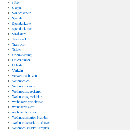
silber
Slogan
Sonnenschein
Spende
Spendenkarte
Spendenkarten
Strohstern
Teamwork
Transport
Tulpen
Überraschung
Unternehmen
Urlaub
Verkehr
vorweihnachtszeit
Weihnachten
Weihnachtsbaum
Weihnachtsgeschenk
Weihnachtsgeschichte
weihnachtsgrusskarten
weihnachtskarte
weihnachtskarten
Weihnachtskarten Kunden
Weihnachtsmarkt Cuxhaven
Weihnachtsmarkt Kempten