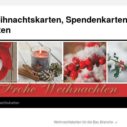
ihnachtskarten, Spendenkarte
ten
achtskarten
Weihnachtskarten für die Bau Branche
→