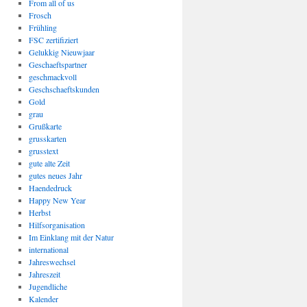
From all of us
Frosch
Frühling
FSC zertifiziert
Gelukkig Nieuwjaar
Geschaeftspartner
geschmackvoll
Geschschaeftskunden
Gold
grau
Grußkarte
grusskarten
grusstext
gute alte Zeit
gutes neues Jahr
Haendedruck
Happy New Year
Herbst
Hilfsorganisation
Im Einklang mit der Natur
international
Jahreswechsel
Jahreszeit
Jugendliche
Kalender