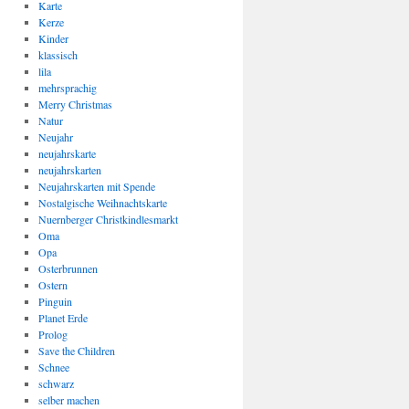
Karte
Kerze
Kinder
klassisch
lila
mehrsprachig
Merry Christmas
Natur
Neujahr
neujahrskarte
neujahrskarten
Neujahrskarten mit Spende
Nostalgische Weihnachtskarte
Nuernberger Christkindlesmarkt
Oma
Opa
Osterbrunnen
Ostern
Pinguin
Planet Erde
Prolog
Save the Children
Schnee
schwarz
selber machen