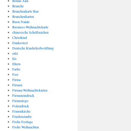
Bonne Ann
Branche
Branchenkarte Bau
Branchenkarten
Buon Natale
Business-Weihnachtskarte
chinesische Schriftzeichen
Christkind
Dankestext
Deutsche Kinderkrebsstiftung
edel
Eis
Eltern
Farbe
Fest
Firma
Firmen
Firmen-Weihnachtskarten
Firmeneindruck
Firmenlogo
Foliendruck
Frauenkirche
Friedenstaube
Frohe Festtage
Frohe Weihnachten