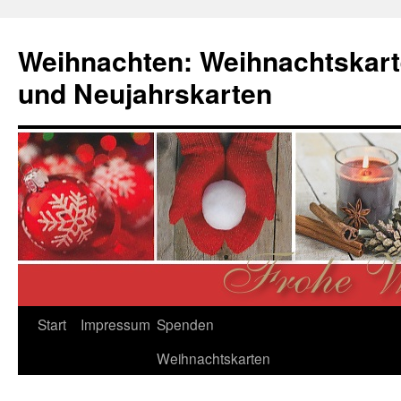
Zum
Inhalt
Weihnachten: Weihnachtskart
springen
und Neujahrskarten
Start
Impressum
Spenden
Weihnachtskarten