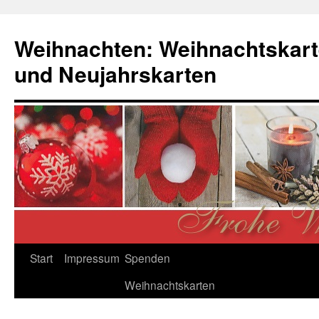
Zum
Inhalt
Weihnachten: Weihnachtskart
springen
und Neujahrskarten
Start
Impressum
Spenden
Weihnachtskarten