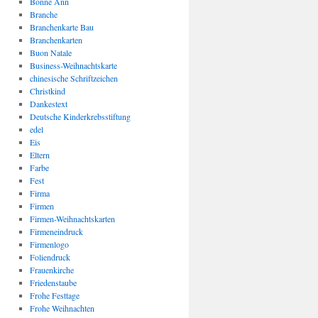
Bonne Ann
Branche
Branchenkarte Bau
Branchenkarten
Buon Natale
Business-Weihnachtskarte
chinesische Schriftzeichen
Christkind
Dankestext
Deutsche Kinderkrebsstiftung
edel
Eis
Eltern
Farbe
Fest
Firma
Firmen
Firmen-Weihnachtskarten
Firmeneindruck
Firmenlogo
Foliendruck
Frauenkirche
Friedenstaube
Frohe Festtage
Frohe Weihnachten