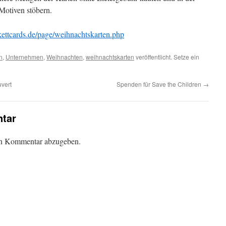
Motiven stöbern.
ettcards.de/page/weihnachtskarten.php
n
,
Unternehmen
,
Weihnachten
,
weihnachtskarten
veröffentlicht. Setze ein
vert
Spenden für Save the Children
→
tar
en Kommentar abzugeben.