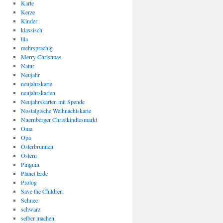
Karte
Kerze
Kinder
klassisch
lila
mehrsprachig
Merry Christmas
Natur
Neujahr
neujahrskarte
neujahrskarten
Neujahrskarten mit Spende
Nostalgische Weihnachtskarte
Nuernberger Christkindlesmarkt
Oma
Opa
Osterbrunnen
Ostern
Pinguin
Planet Erde
Prolog
Save the Children
Schnee
schwarz
selber machen