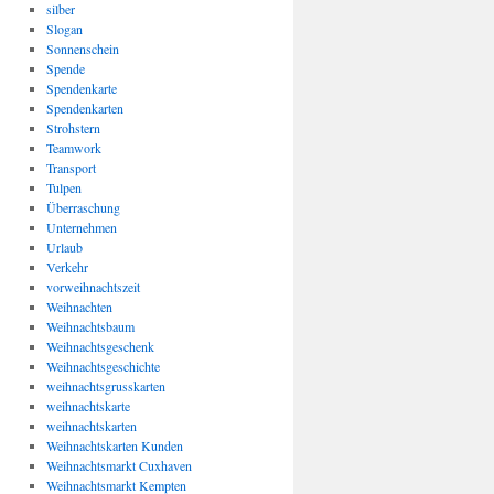
silber
Slogan
Sonnenschein
Spende
Spendenkarte
Spendenkarten
Strohstern
Teamwork
Transport
Tulpen
Überraschung
Unternehmen
Urlaub
Verkehr
vorweihnachtszeit
Weihnachten
Weihnachtsbaum
Weihnachtsgeschenk
Weihnachtsgeschichte
weihnachtsgrusskarten
weihnachtskarte
weihnachtskarten
Weihnachtskarten Kunden
Weihnachtsmarkt Cuxhaven
Weihnachtsmarkt Kempten