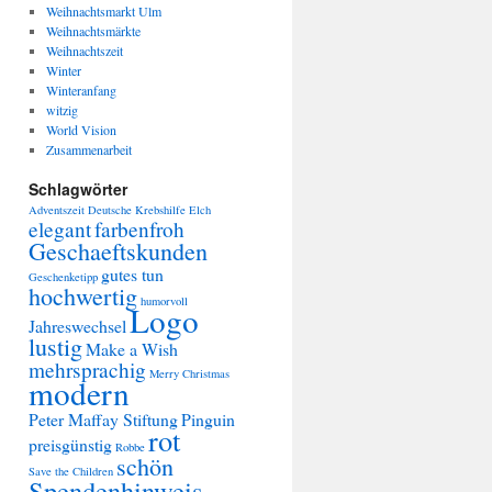
Weihnachtsmarkt Ulm
Weihnachtsmärkte
Weihnachtszeit
Winter
Winteranfang
witzig
World Vision
Zusammenarbeit
Schlagwörter
Adventszeit
Deutsche Krebshilfe
Elch
elegant
farbenfroh
Geschaeftskunden
gutes tun
Geschenketipp
hochwertig
humorvoll
Logo
Jahreswechsel
lustig
Make a Wish
mehrsprachig
Merry Christmas
modern
Peter Maffay Stiftung
Pinguin
rot
preisgünstig
Robbe
schön
Save the Children
Spendenhinweis