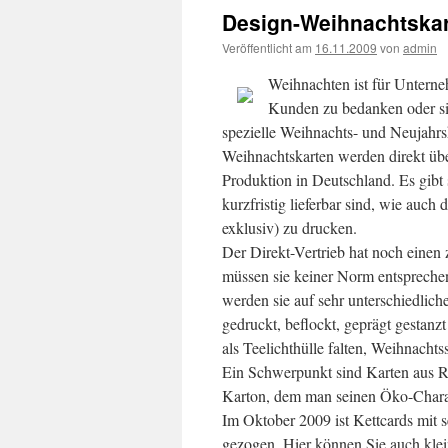
Design-Weihnachtskar
Veröffentlicht am
16.11.2009
von
admin
Weihnachten ist für Unterne
Kunden zu bedanken oder sic
spezielle Weihnachts- und Neujahrsk
Weihnachtskarten werden direkt über 
Produktion in Deutschland. Es gibt
kurzfristig lieferbar sind, wie au
exklusiv) zu drucken.
Der Direkt-Vertrieb hat noch einen 
müssen sie keiner Norm entsprechen
werden sie auf sehr unterschiedlich
gedruckt, beflockt, geprägt gestan
als Teelichthülle falten, Weihnacht
Ein Schwerpunkt sind Karten aus R
Karton, dem man seinen Öko-Charak
Im Oktober 2009 ist Kettcards mit 
gezogen. Hier können Sie auch kle