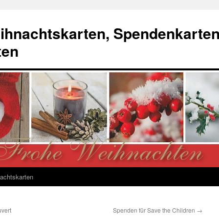
ihnachtskarten, Spendenkarte
ten
achtskarten
vert
Spenden für Save the Children
→