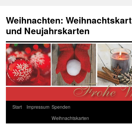
Zum
Inhalt
Weihnachten: Weihnachtskart
springen
und Neujahrskarten
Start
Impressum
Spenden
Weihnachtskarten