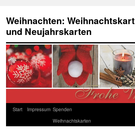
Zum
Inhalt
Weihnachten: Weihnachtskart
springen
und Neujahrskarten
Start
Impressum
Spenden
Weihnachtskarten