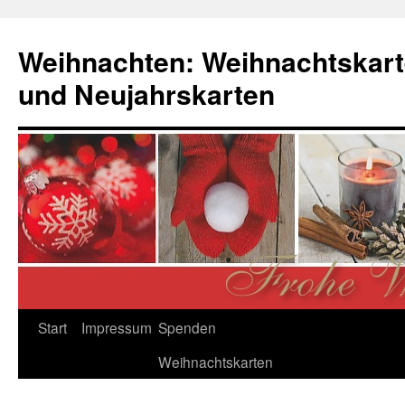
Zum
Inhalt
Weihnachten: Weihnachtskart
springen
und Neujahrskarten
Start
Impressum
Spenden
Weihnachtskarten