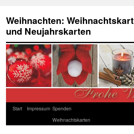
Zum
Inhalt
Weihnachten: Weihnachtskart
springen
und Neujahrskarten
Start
Impressum
Spenden
Weihnachtskarten