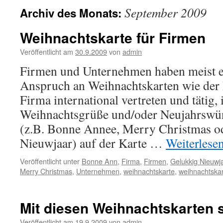
September 2009
Archiv des Monats:
Weihnachtskarte für Firmen
Veröffentlicht am
30.9.2009
von
admin
Firmen und Unternehmen haben meist e
Anspruch an Weihnachtskarten wie der P
Firma international vertreten und tätig, i
Weihnachtsgrüße und/oder Neujahrswü
(z.B. Bonne Annee, Merry Christmas o
Nieuwjaar) auf der Karte …
Weiterlese
Veröffentlicht unter
Bonne Ann
,
Firma
,
Firmen
,
Gelukkig Nieuwj
Merry Christmas
,
Unternehmen
,
weihnachtskarte
,
weihnachtska
Mit diesen Weihnachtskarten
Veröffentlicht am
19.9.2009
von
admin