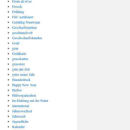
From all of us
Frosch
Frühling
FSC zertifiziert
Gelukkig Nieuwjaar
Geschaeftspartner
geschmackvoll
Geschschaeftskunden
Gold
grau
Grußkarte
grusskarten
grusstext
gute alte Zeit
gutes neues Jahr
Haendedruck
Happy New Year
Herbst
Hilfsorganisation
Im Einklang mit der Natur
international
Jahreswechsel
Jahreszeit
Jugendliche
Kalender