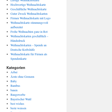
Lustige Weihnachtskarte
Hochwertige Weihnachtskarte
Geschäftliche Weihnachtskarte
Guter Zweck Weihnachtskarten
Firmen Weihnachtskarte mit Logo
Weihnachtskarte stimmungsvoll
aufbereitet
Frohe Weihnachten ganz in Rot
Weihnachtskarten geschäftlich –
Händedruck
Weihnachtskarten – Spende an
Deutsche Krebshilfe
Weihnachtskarte für Firmen als
Spendenkarte
Kategorien
Arber
Ärzte ohne Grenzen
Baby
Bambus
bauen
Baugewerbe
Bayerischer Wald
best wishes
beste wensen