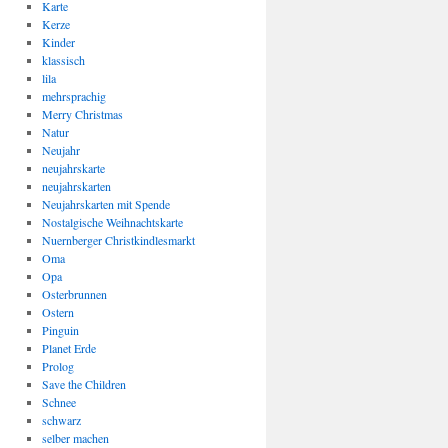
Karte
Kerze
Kinder
klassisch
lila
mehrsprachig
Merry Christmas
Natur
Neujahr
neujahrskarte
neujahrskarten
Neujahrskarten mit Spende
Nostalgische Weihnachtskarte
Nuernberger Christkindlesmarkt
Oma
Opa
Osterbrunnen
Ostern
Pinguin
Planet Erde
Prolog
Save the Children
Schnee
schwarz
selber machen