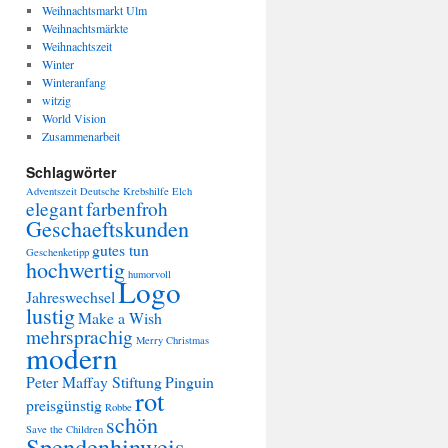
Weihnachtsmarkt Ulm
Weihnachtsmärkte
Weihnachtszeit
Winter
Winteranfang
witzig
World Vision
Zusammenarbeit
Schlagwörter
Adventszeit
Deutsche Krebshilfe
Elch
elegant
farbenfroh
Geschaeftskunden
gutes tun
Geschenketipp
hochwertig
humorvoll
Logo
Jahreswechsel
lustig
Make a Wish
mehrsprachig
Merry Christmas
modern
Peter Maffay Stiftung
Pinguin
rot
preisgünstig
Robbe
schön
Save the Children
Spendenhinweis