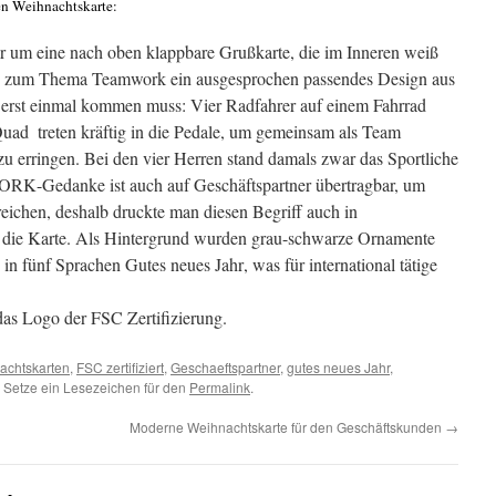
en Weihnachtskarte:
r um eine nach oben klappbare Grußkarte, die im Inneren weiß
sich zum Thema Teamwork ein ausgesprochen passendes Design aus
erst einmal kommen muss: Vier Radfahrer auf einem Fahrrad 
Quad  treten kräftig in die Pedale, um gemeinsam als Team
 erringen. Bei den vier Herren stand damals zwar das Sportliche
RK-Gedanke ist auch auf Geschäftspartner übertragbar, um
reichen, deshalb druckte man diesen Begriff auch in
f die Karte. Als Hintergrund wurden grau-schwarze Ornamente
in fünf Sprachen Gutes neues Jahr, was für international tätige
das Logo der FSC Zertifizierung.
achtskarten
,
FSC zertifiziert
,
Geschaeftspartner
,
gutes neues Jahr
,
t. Setze ein Lesezeichen für den
Permalink
.
Moderne Weihnachtskarte für den Geschäftskunden
→