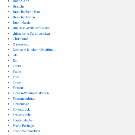
Bonne Ann
Branche
Branchenkarte Bau
Branchenkarten
Buon Natale
Business-Weihnachtskarte
chinesische Schriftzeichen
Christkind
Dankestext
Deutsche Kinderkrebsstiftung
edel
Eis
Eltern
Farbe
Fest
Firma
Firmen
Firmen-Weihnachtskarten
Firmeneindruck
Firmenlogo
Foliendruck
Frauenkirche
Friedenstaube
Frohe Festtage
Frohe Weihnachten