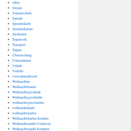
silber
Slogan
Sonnenschein
Spende
Spendenkarte
Spendenkarten
Strohstern
Teamwork
Transport
Tulpen
Überraschung
Unternehmen
Urlaub
Verkehr
vorweihnachtszeit
Weihnachten
Weihnachtsbaum
Weihnachtsgeschenk
Weihnachtsgeschichte
weihnachtsgrusskarten
weihnachtskarte
weihnachtskarten
Weihnachtskarten Kunden
Weihnachtsmarkt Cuxhaven
Weihnachtsmarkt Kempten