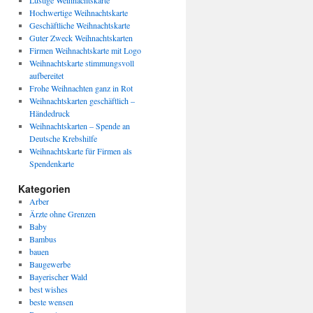
Lustige Weihnachtskarte
Hochwertige Weihnachtskarte
Geschäftliche Weihnachtskarte
Guter Zweck Weihnachtskarten
Firmen Weihnachtskarte mit Logo
Weihnachtskarte stimmungsvoll
aufbereitet
Frohe Weihnachten ganz in Rot
Weihnachtskarten geschäftlich –
Händedruck
Weihnachtskarten – Spende an
Deutsche Krebshilfe
Weihnachtskarte für Firmen als
Spendenkarte
Kategorien
Arber
Ärzte ohne Grenzen
Baby
Bambus
bauen
Baugewerbe
Bayerischer Wald
best wishes
beste wensen