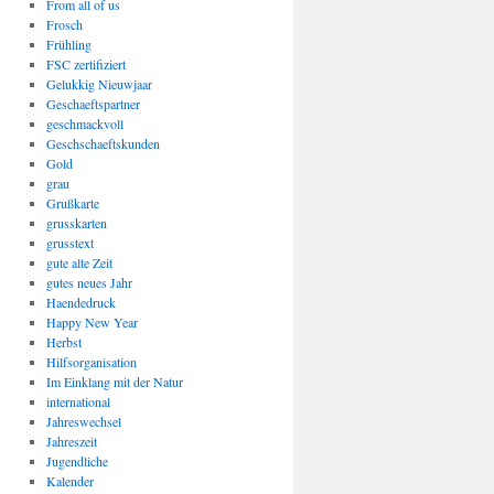
From all of us
Frosch
Frühling
FSC zertifiziert
Gelukkig Nieuwjaar
Geschaeftspartner
geschmackvoll
Geschschaeftskunden
Gold
grau
Grußkarte
grusskarten
grusstext
gute alte Zeit
gutes neues Jahr
Haendedruck
Happy New Year
Herbst
Hilfsorganisation
Im Einklang mit der Natur
international
Jahreswechsel
Jahreszeit
Jugendliche
Kalender