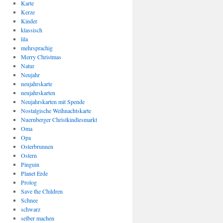
Karte
Kerze
Kinder
klassisch
lila
mehrsprachig
Merry Christmas
Natur
Neujahr
neujahrskarte
neujahrskarten
Neujahrskarten mit Spende
Nostalgische Weihnachtskarte
Nuernberger Christkindlesmarkt
Oma
Opa
Osterbrunnen
Ostern
Pinguin
Planet Erde
Prolog
Save the Children
Schnee
schwarz
selber machen