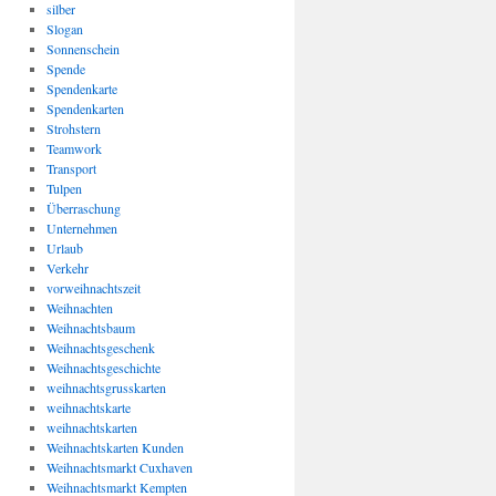
silber
Slogan
Sonnenschein
Spende
Spendenkarte
Spendenkarten
Strohstern
Teamwork
Transport
Tulpen
Überraschung
Unternehmen
Urlaub
Verkehr
vorweihnachtszeit
Weihnachten
Weihnachtsbaum
Weihnachtsgeschenk
Weihnachtsgeschichte
weihnachtsgrusskarten
weihnachtskarte
weihnachtskarten
Weihnachtskarten Kunden
Weihnachtsmarkt Cuxhaven
Weihnachtsmarkt Kempten