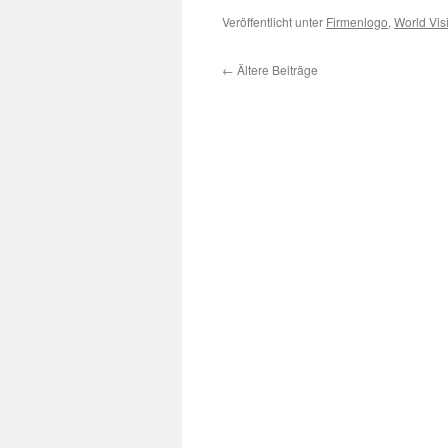
Veröffentlicht unter
Firmenlogo
,
World Vis
←
Ältere Beiträge