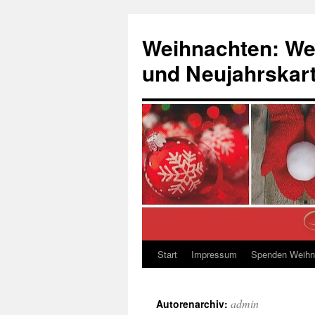
Zum
Inhalt
Weihnachten: We
springen
und Neujahrskar
Start
Impressum
Spenden Weihn
admin
Autorenarchiv: