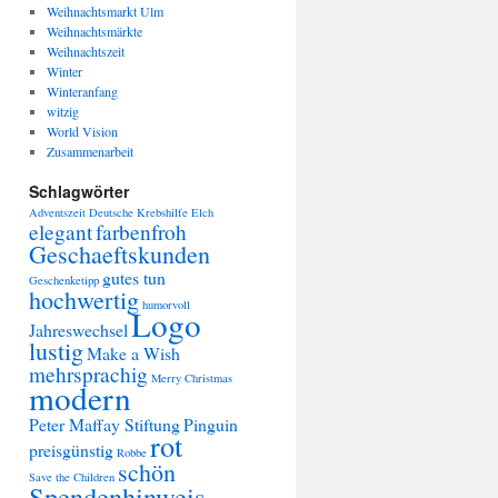
Weihnachtsmarkt Ulm
Weihnachtsmärkte
Weihnachtszeit
Winter
Winteranfang
witzig
World Vision
Zusammenarbeit
Schlagwörter
Adventszeit
Deutsche Krebshilfe
Elch
elegant
farbenfroh
Geschaeftskunden
gutes tun
Geschenketipp
hochwertig
humorvoll
Logo
Jahreswechsel
lustig
Make a Wish
mehrsprachig
Merry Christmas
modern
Peter Maffay Stiftung
Pinguin
rot
preisgünstig
Robbe
schön
Save the Children
Spendenhinweis