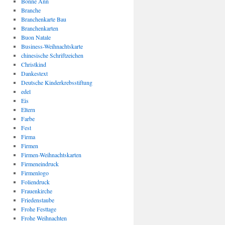
Bonne Ann
Branche
Branchenkarte Bau
Branchenkarten
Buon Natale
Business-Weihnachtskarte
chinesische Schriftzeichen
Christkind
Dankestext
Deutsche Kinderkrebsstiftung
edel
Eis
Eltern
Farbe
Fest
Firma
Firmen
Firmen-Weihnachtskarten
Firmeneindruck
Firmenlogo
Foliendruck
Frauenkirche
Friedenstaube
Frohe Festtage
Frohe Weihnachten